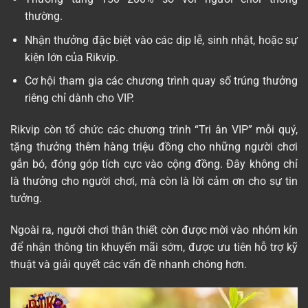
thường.
Nhận thưởng đặc biệt vào các dịp lễ, sinh nhật, hoặc sự
kiện lớn của Rikvip.
Cơ hội tham gia các chương trình quay số trúng thưởng
riêng chỉ dành cho VIP.
Rikvip còn tổ chức các chương trình “Tri ân VIP” mỗi quý,
tặng thưởng thêm hàng triệu đồng cho những người chơi
gắn bó, đóng góp tích cực vào cộng đồng. Đây không chỉ
là thưởng cho người chơi, mà còn là lời cảm ơn cho sự tin
tưởng.
Ngoài ra, người chơi thân thiết còn được mời vào nhóm kín
để nhận thông tin khuyến mãi sớm, được ưu tiên hỗ trợ kỹ
thuật và giải quyết các vấn đề nhanh chóng hơn.