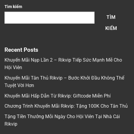
Tìm kiếm
TÌM
KIẾM
Recent Posts
Khuyến Mãi Nạp Lần 2 – Rikvip Tiếp Sức Mạnh Mẽ Cho
Hội Viên
Khuyến Mãi Tân Thủ Rikvip – Bước Khởi Đầu Không Thể
Tuyệt Vời Hơn
Khuyến Mãi Hấp Dẫn Từ Rikvip: Giftcode Miễn Phí
Chương Trình Khuyến Mãi Rikvip: Tặng 100K Cho Tân Thủ
Tặng Tiền Thưởng Mỗi Ngày Cho Hội Viên Tại Nhà Cái
Rikvip