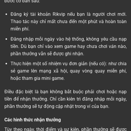
bước cơ bản sau:
Đăng ký tài khoản Rikvip nếu bạn là người chơi mới.
Thao tác này chỉ mất chưa đến một phút và hoàn toàn
miễn phí.
Đăng nhập mỗi ngày vào hệ thống, không yêu cầu nạp
tiền. Dù bạn chỉ vào xem game hay chưa chơi ván nào,
phần thưởng vẫn sẽ được ghi nhận.
Thực hiện một số nhiệm vụ đơn giản (nếu có): như chia
sẻ game lên mạng xã hội, quay vòng quay miễn phí,
hoặc tham gia mini game.
Điều đặc biệt là bạn không bắt buộc phải chơi hoặc nạp
tiền để nhận thưởng. Chỉ cần kiên trì đăng nhập mỗi ngày,
phần thưởng sẽ tự động cập nhật trong ví của bạn.
Các hình thức nhận thưởng
Tùy theo ngày, thời điểm và sự kiện, phần thưởng sẽ được