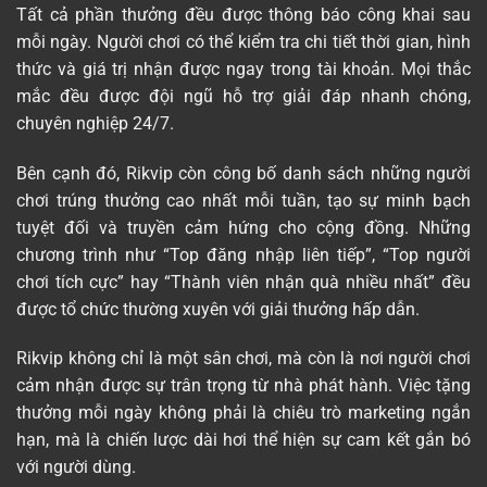
Tất cả phần thưởng đều được thông báo công khai sau
mỗi ngày. Người chơi có thể kiểm tra chi tiết thời gian, hình
thức và giá trị nhận được ngay trong tài khoản. Mọi thắc
mắc đều được đội ngũ hỗ trợ giải đáp nhanh chóng,
chuyên nghiệp 24/7.
Bên cạnh đó, Rikvip còn công bố danh sách những người
chơi trúng thưởng cao nhất mỗi tuần, tạo sự minh bạch
tuyệt đối và truyền cảm hứng cho cộng đồng. Những
chương trình như “Top đăng nhập liên tiếp”, “Top người
chơi tích cực” hay “Thành viên nhận quà nhiều nhất” đều
được tổ chức thường xuyên với giải thưởng hấp dẫn.
Rikvip không chỉ là một sân chơi, mà còn là nơi người chơi
cảm nhận được sự trân trọng từ nhà phát hành. Việc tặng
thưởng mỗi ngày không phải là chiêu trò marketing ngắn
hạn, mà là chiến lược dài hơi thể hiện sự cam kết gắn bó
với người dùng.