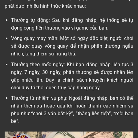
phát dưới nhiều hình thức khác nhau:
Thưởng tự động: Sau khi đăng nhập, hệ thống sẽ tự
động cộng tiền thưởng vào ví game của bạn.
Vòng quay may mắn: Một số ngày đặc biệt, người chơi
sẽ được quay vòng quay để nhận phần thưởng ngẫu
nhiên, tăng thêm sự hứng thú.
Thưởng theo mốc ngày: Khi bạn đăng nhập liên tục 3
ngày, 7 ngày, 30 ngày, phần thưởng sẽ được nhân lên
gấp nhiều lần. Đây là chính sách khuyến khích người
chơi duy trì thói quen truy cập hàng ngày.
Thưởng từ nhiệm vụ phụ: Ngoài đăng nhập, bạn có thể
nhận thêm xu hoặc quà khi hoàn thành các nhiệm vụ
phụ như “chơi 3 ván bất kỳ”, “thắng liên tiếp”, “mời bạn
bè”.