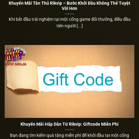
Khuyến Mãi Tân Thủ Rikvip – Bước Khởi Đầu Không Thể Tuyệt
Sứ mệnh của Rikvip
Vời Hơn
Ngay từ những ngày đầu thành lập, Rikvip đã xác
Khi bắt đầu trải nghiệm tại một cổng game đổi thưởng, điều đầu
định rõ sứ mệnh của mình là trở thành một nền tảng
tiên người [...]
giải trí trực tuyến an toàn, chuyên nghiệp và mang
tính kết nối cao giữa cộng đồng người chơi. Cổng
game hướng đến việc xây dựng một môi trường cá
cược văn minh, minh bạch và công bằng, nơi mọi
người có thể vừa thư giãn, vừa thử sức với vận may
của mình trong một không gian hiện đại và tiện ích.
Rikvip cam kết không ngừng nâng cao chất lượng
dịch vụ, tối ưu trải nghiệm người dùng trên mọi nền
tảng, đồng thời đảm bảo tất cả hoạt động đều được
vận hành minh bạch, bảo mật cao và tuân thủ quy
chuẩn công nghệ hiện đại.
Khuyến Mãi Hấp Dẫn Từ Rikvip: Giftcode Miễn Phí
Bạn đang tìm kiếm quà tặng miễn phí để khởi đầu tại một cổng