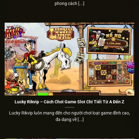
phong cách [...]
lâu năm – tất cả đều được xây dựng với mục tiêu
tăng thêm giá trị cho trải nghiệm người dùng.
Kho trò chơi phong phú, phù hợp mọi sở thích
Không dừng lại ở việc tối ưu trải nghiệm nền tảng,
Rikvip còn ghi điểm với kho nội dung cá cược phong
phú và được cập nhật thường xuyên. Người chơi sẽ
tìm thấy đầy đủ các thể loại trò chơi hot nhất hiện
nay như cá độ thể thao, bắn cá đổi thưởng, xổ số
trực tuyến, game bài truyền thống và các dòng slot
game hiện đại.
Lucky Rikvip – Cách Chơi Game Slot Chi Tiết Từ A Đến Z
Lucky Rikvip luôn mang đến cho người chơi loạt game đỉnh cao,
đa dạng về [...]