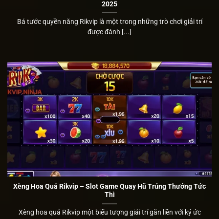
2025
nhiều mức cược linh hoạt, phù hợp cả người mới tập
chơi và người chơi chuyên nghiệp.
Bá tước quyền năng Rikvip là một trong những trò chơi giải trí
được đánh [...]
Mậu Binh – Thử thách trí tuệ, so tài đẳng cấp
Khác với những game bài đơn giản, Mậu Binh đòi hỏi
người chơi phải sắp xếp 13 lá bài thành 3 chi sao
cho hợp lý và có khả năng thắng cao nhất khi so với
đối thủ. Đây là trò chơi mang tính chiến lược cao,
dành cho những ai thích thử thách tư duy. Rikvip
khuyến khích người mới nên bắt đầu với mức cược
thấp để làm quen dần trước khi nâng cấp cuộc chơi.
Hướng dẫn đăng ký và đăng nhập tại cổng
game Rikvip
Bắt đầu hành trình giải trí của bạn tại Rikvip chỉ với
Xèng Hoa Quả Rikvip – Slot Game Quay Hũ Trúng Thưởng Tức
vài thao tác đơn giản. Dưới đây là hướng dẫn chi tiết
Thì
giúp bạn tạo tài khoản và đăng nhập thành công vào
Xèng hoa quả Rikvip một biểu tượng giải trí gắn liền với ký ức
cổng game.