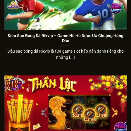
tham gia Bầu Cua mọi lúc trên Rikvip. Trò chơi tái
hiện lại không khí vui nhộn của các buổi tụ họp
truyền thống, nơi người chơi đặt cược vào hình ảnh
yêu thích và chờ kết quả từ bộ xúc xắc ảo. Với mức
cược đa dạng từ 1.000 đến 5.000.000 đồng, Bầu Cua
Siêu Sao Bóng Đá Rikvip – Game Nổ Hũ Được Ưa Chuộng Hàng
Đầu
tại Rikvip phù hợp với cả người mới bắt đầu lẫn cao
thủ lâu năm.
Siêu sao bóng đá Rikvip là tựa game slot hấp dẫn dành riêng cho
những [...]
Tiến Lên Miền Nam – Trò chơi bài kinh điển
Không thể không nhắc đến Tiến Lên Miền Nam – tựa
game bài đã trở thành một phần không thể thiếu
trong thói quen giải trí của người Việt. Rikvip tái hiện
trò chơi này với giao diện mượt mà, tốc độ xử lý
nhanh, cho phép người chơi bắt đầu chỉ với 2 người
trong phòng. Đây là lựa chọn hoàn hảo cho những ai
yêu thích chiến thuật và sự ganh đua trong từng ván
bài.