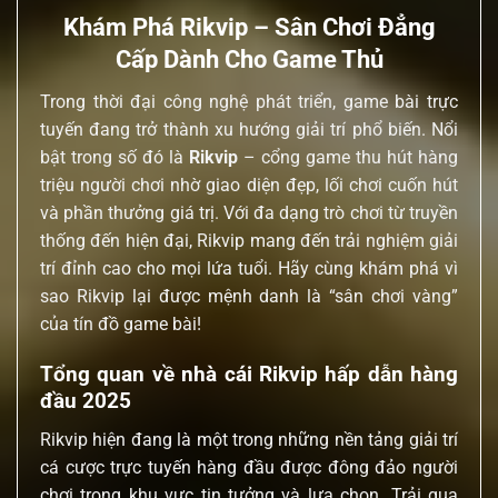
Khám Phá Rikvip – Sân Chơi Đẳng
Cấp Dành Cho Game Thủ
Trong thời đại công nghệ phát triển, game bài trực
tuyến đang trở thành xu hướng giải trí phổ biến. Nổi
bật trong số đó là
Rikvip
– cổng game thu hút hàng
triệu người chơi nhờ giao diện đẹp, lối chơi cuốn hút
và phần thưởng giá trị. Với đa dạng trò chơi từ truyền
thống đến hiện đại, Rikvip mang đến trải nghiệm giải
trí đỉnh cao cho mọi lứa tuổi. Hãy cùng khám phá vì
sao Rikvip lại được mệnh danh là “sân chơi vàng”
của tín đồ game bài!
Tổng quan về nhà cái Rikvip hấp dẫn hàng
đầu 2025
Rikvip hiện đang là một trong những nền tảng giải trí
cá cược trực tuyến hàng đầu được đông đảo người
chơi trong khu vực tin tưởng và lựa chọn. Trải qua