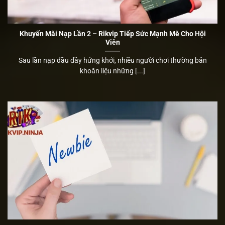
ra trong môi trường công bằng, không gian lận.
Khuyến Mãi Nạp Lần 2 – Rikvip Tiếp Sức Mạnh Mẽ Cho Hội
Viên
Sau lần nạp đầu đầy hứng khởi, nhiều người chơi thường băn
khoăn liệu những [...]
Giới thiệu về cổng game Rikvip hấp dẫn hàng đầu
Sứ mệnh và định hướng phát triển của
Rikvip
Không ngừng đổi mới để mang đến sân chơi giải trí
trực tuyến đẳng cấp, công bằng và bền vững cho
cộng đồng người chơi.