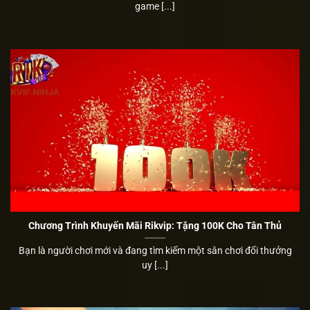
game [...]
Sứ mệnh quan trọng của cổng game Rikvip
Định hướng phát triển của Rikvip
Trong thời gian tới, Rikvip đặt mục tiêu mở rộng quy
mô hoạt động không chỉ trong nước mà còn hướng
đến các thị trường khu vực Đông Nam Á. Với nền
Chương Trình Khuyến Mãi Rikvip: Tặng 100K Cho Tân Thủ
tảng công nghệ ngày càng hoàn thiện, cổng game sẽ
Bạn là người chơi mới và đang tìm kiếm một sân chơi đổi thưởng
tiếp tục đầu tư mạnh mẽ vào hạ tầng kỹ thuật, nâng
uy [...]
cấp hệ thống bảo mật và phát triển ứng dụng trên di
động nhằm đáp ứng nhu cầu ngày càng đa dạng
của người chơi.