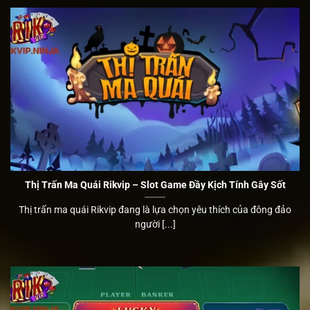
nhanh và hạn chế lỗi khi chơi game.
Hãy đảm bảo rằng bạn đang truy cập đúng địa chỉ
chính thức để tránh tình trạng lừa đảo hoặc mất
thông tin cá nhân. Một số dấu hiệu nhận biết nền
tảng uy tín gồm: giao diện rõ ràng, tốc độ tải ổn định
và chứng chỉ bảo mật HTTPS.
Bước 2: Nhấn nút “Đăng ký” trên giao diện
chính
Sau khi vào trang chủ hoặc ứng dụng Rikvip, bạn sẽ
Thị Trấn Ma Quái Rikvip – Slot Game Đầy Kịch Tính Gây Sốt
thấy nút “Đăng ký” hiển thị nổi bật ở góc phải màn
Thị trấn ma quái Rikvip đang là lựa chọn yêu thích của đông đảo
hình. Hãy nhấn vào đó để bắt đầu tạo tài khoản mới.
người [...]
Giao diện đăng ký sẽ hiện ra với các ô thông tin cơ
bản. Đừng lo lắng, toàn bộ thao tác đều được tối ưu
đơn giản, thân thiện với người dùng. Bạn sẽ không
cần khai báo thông tin cá nhân quá chi tiết ngay từ