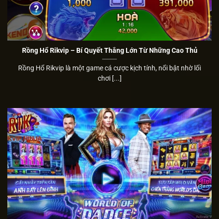
kế hiện đại, bắt mắt và cực kỳ thân thiện với người
chơi ở mọi độ tuổi. Mỗi phân khu trò chơi đều được
xây dựng theo một phong cách riêng biệt, từ màu sắc
đến bố cục đều được trau chuốt tỉ mỉ nhằm tạo nên
Rồng Hổ Rikvip – Bí Quyết Thắng Lớn Từ Những Cao Thủ
cảm giác mới mẻ, sinh động cho người dùng khi truy
Rồng Hổ Rikvip là một game cá cược kịch tính, nổi bật nhờ lối
cập.
chơi [...]
Dịch vụ chăm sóc khách hàng tận tâm, chuyên
nghiệp
Đây là một trong những yếu tố làm nên uy tín của
thương hiệu này trên thị trường cá cược trực tuyến.
Đội ngũ hỗ trợ luôn túc trực 24/7 để tiếp nhận và xử
lý mọi yêu cầu của người chơi một cách nhanh
chóng, hiệu quả và lịch sự. Chính sự chuyên nghiệp
ấy đã góp phần không nhỏ trong việc xây dựng hình
ảnh một sân chơi an toàn, minh bạch và có trách
nhiệm.