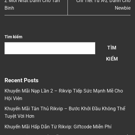
Z Mới Nhất Dành Cho Tân
Chi Tiết Từ A-Z Dành Cho
Binh
Newbie
Tìm kiếm
TÌM
KIẾM
Recent Posts
Khuyến Mãi Nạp Lần 2 – Rikvip Tiếp Sức Mạnh Mẽ Cho
Hội Viên
Khuyến Mãi Tân Thủ Rikvip – Bước Khởi Đầu Không Thể
Tuyệt Vời Hơn
Khuyến Mãi Hấp Dẫn Từ Rikvip: Giftcode Miễn Phí