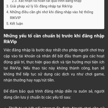
Xác nhận và hoàn tất quá trình đăng nhập
Giải pháp xử lý lỗi đăng nhập tại RikVip
Những điều cần ghi nhớ khi đăng nhập vào hệ thống
RIKVIP
Kết luận
Những yếu tố cần chuẩn bị trước khi đăng nhập
RikVip
Việc đăng nhập là bước duy nhất cho phép người chơi truy
cập vào tài khoản cá nhân để bắt đầu tham gia các hoạt
động giải trí, thực hiện giao dịch và tận hưởng mọi tiện ích
tại RikVip. Nếu thao tác này không thành công, bạn sẽ
không thể tiếp tục sử dụng các dịch vụ như chơi game,
nhận thưởng hay nạp/rút tiền.
Để đảm bảo quá trình đăng nhập diễn ra suôn sẻ, người
dùng cần lưu ý chuẩn bị các yếu tố sau: