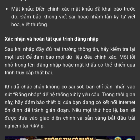
Mật khẩu: Điền chính xác mật khẩu đã khai báo trước
đó. Đảm bảo không viết sai hoặc nhầm lẫn ký tự viết
hoa, viết thường.
Xác nhận và hoàn tất quá trình đăng nhập
Sau khi nhập đầy đủ hai trường thông tin, hãy kiểm tra lại
một lượt để đảm bảo mọi dữ liệu đều chính xác. Một lỗi
nhỏ trong tên đăng nhập hoặc mật khẩu có thể khiến quá
trình truy cập thất bại.
Khi đã chắc chắn không có sai sót, bạn chỉ cần nhấn vào
nút “Đăng nhập” để hệ thống xử lý yêu cầu. Trong thời gian
này, hãy đảm bảo thiết bị của bạn đang có kết nối internet
ổn định để tránh gián đoạn. Nếu mọi thứ hợp lệ, bạn sẽ
được đưa vào giao diện chính và sẵn sàng bắt đầu trải
nghiệm tại RikVip.