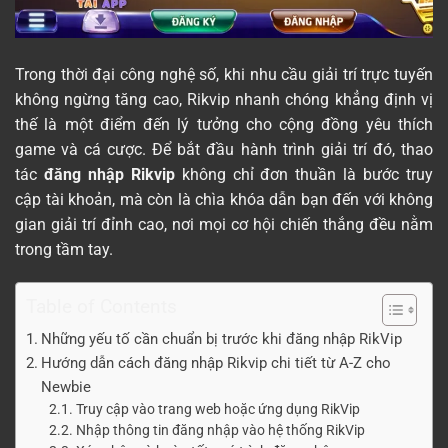
Trong thời đại công nghệ số, khi nhu cầu giải trí trực tuyến
không ngừng tăng cao, Rikvip nhanh chóng khẳng định vị
thế là một điểm đến lý tưởng cho cộng đồng yêu thích
game và cá cược. Để bắt đầu hành trình giải trí đó, thao
tác
đăng nhập Rikvip
không chỉ đơn thuần là bước truy
cập tài khoản, mà còn là chìa khóa dẫn bạn đến với không
gian giải trí đỉnh cao, nơi mọi cơ hội chiến thắng đều nằm
trong tầm tay.
Table of Contents
Những yếu tố cần chuẩn bị trước khi đăng nhập RikVip
Hướng dẫn cách đăng nhập Rikvip chi tiết từ A-Z cho
Newbie
Truy cập vào trang web hoặc ứng dụng RikVip
Nhập thông tin đăng nhập vào hệ thống RikVip