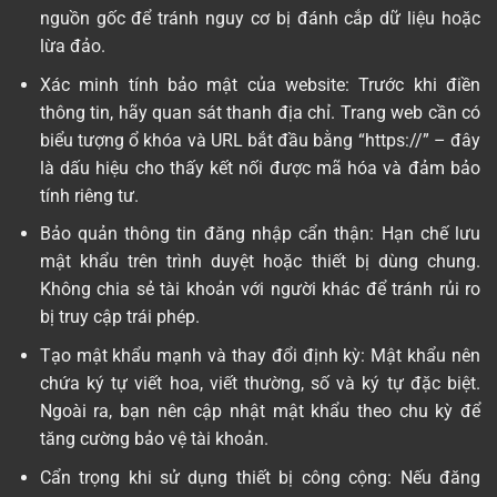
nguồn gốc để tránh nguy cơ bị đánh cắp dữ liệu hoặc
lừa đảo.
Xác minh tính bảo mật của website: Trước khi điền
thông tin, hãy quan sát thanh địa chỉ. Trang web cần có
biểu tượng ổ khóa và URL bắt đầu bằng “https://” – đây
là dấu hiệu cho thấy kết nối được mã hóa và đảm bảo
tính riêng tư.
Bảo quản thông tin đăng nhập cẩn thận: Hạn chế lưu
mật khẩu trên trình duyệt hoặc thiết bị dùng chung.
Không chia sẻ tài khoản với người khác để tránh rủi ro
bị truy cập trái phép.
Tạo mật khẩu mạnh và thay đổi định kỳ: Mật khẩu nên
chứa ký tự viết hoa, viết thường, số và ký tự đặc biệt.
Ngoài ra, bạn nên cập nhật mật khẩu theo chu kỳ để
tăng cường bảo vệ tài khoản.
Cẩn trọng khi sử dụng thiết bị công cộng: Nếu đăng