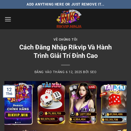
Bỏ
ADD ANYTHING HERE OR JUST REMOVE IT...
qua
nội
dung
VỀ CHÚNG TÔI
Cách Đăng Nhập Rikvip Và Hành
Trình Giải Trí Đỉnh Cao
ĐĂNG VÀO
THÁNG 6 12, 2025
BỞI
SEO
12
Th6