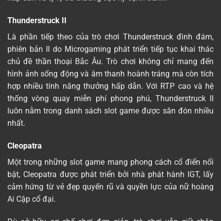
Thunderstruck II
Là phần tiếp theo của trò chơi Thunderstruck đình đám,
phiên bản II do Microgaming phát triển tiếp tục khai thác
chủ đề thần thoại Bắc Âu. Trò chơi không chỉ mang đến
hình ảnh sống động và âm thanh hoành tráng mà còn tích
hợp nhiều tính năng thưởng hấp dẫn. Với RTP cao và hệ
thống vòng quay miễn phí phong phú, Thunderstruck II
luôn nằm trong danh sách slot game được săn đón nhiều
nhất.
Cleopatra
Một trong những slot game mang phong cách cổ điển nổi
bật, Cleopatra được phát triển bởi nhà phát hành IGT, lấy
cảm hứng từ vẻ đẹp quyến rũ và quyền lực của nữ hoàng
Ai Cập cổ đại.