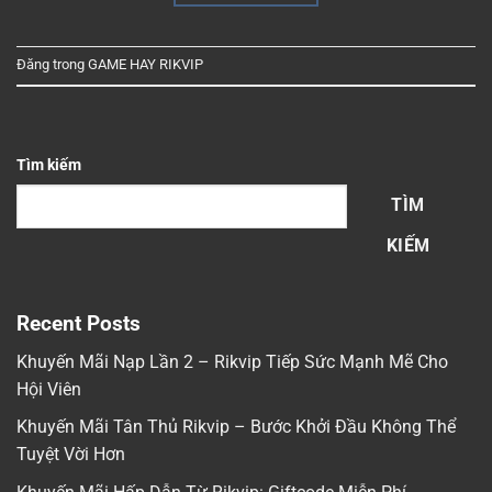
Đăng trong
GAME HAY RIKVIP
Tìm kiếm
TÌM
KIẾM
Recent Posts
Khuyến Mãi Nạp Lần 2 – Rikvip Tiếp Sức Mạnh Mẽ Cho
Hội Viên
Khuyến Mãi Tân Thủ Rikvip – Bước Khởi Đầu Không Thể
Tuyệt Vời Hơn