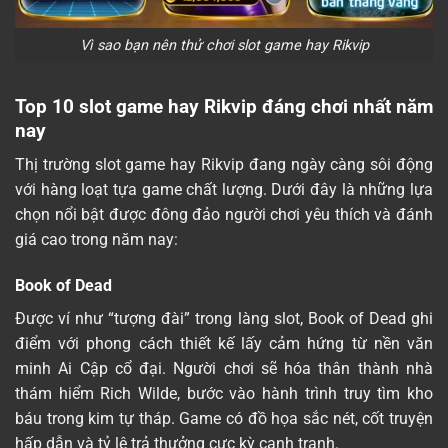
Vì sao bạn nên thử chơi slot game hay Rikvip
Top 10 slot game hay Rikvip đáng chơi nhất năm
nay
Thị trường slot game hay Rikvip đang ngày càng sôi động
với hàng loạt tựa game chất lượng. Dưới đây là những lựa
chọn nổi bật được đông đảo người chơi yêu thích và đánh
giá cao trong năm nay:
Book of Dead
Được ví như “tượng đài” trong làng slot, Book of Dead ghi
điểm với phong cách thiết kế lấy cảm hứng từ nền văn
minh Ai Cập cổ đại. Người chơi sẽ hóa thân thành nhà
thám hiểm Rich Wilde, bước vào hành trình truy tìm kho
báu trong kim tự tháp. Game có đồ họa sắc nét, cốt truyện
hấp dẫn và tỷ lệ trả thưởng cực kỳ cạnh tranh.