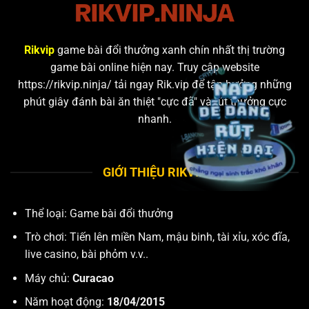
Rikvip
game bài đổi thưởng xanh chín nhất thị trường
game bài online hiện nay. Truy cập website
https://rikvip.ninja/
tải ngay Rik.vip để tận hưởng những
phút giây đánh bài ăn thiệt "cực đã" và rút thưởng cực
nhanh.
GIỚI THIỆU RIKVIP
Thể loại: Game bài đổi thưởng
Trò chơi: Tiến lên miền Nam, mậu binh, tài xỉu, xóc đĩa,
live casino, bài phỏm v.v..
Máy chủ:
Curacao
Năm hoạt động:
18/04/2015