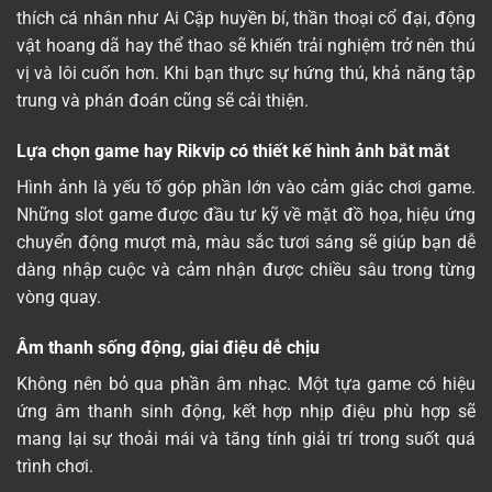
thích cá nhân như Ai Cập huyền bí, thần thoại cổ đại, động
vật hoang dã hay thể thao sẽ khiến trải nghiệm trở nên thú
vị và lôi cuốn hơn. Khi bạn thực sự hứng thú, khả năng tập
trung và phán đoán cũng sẽ cải thiện.
Lựa chọn game hay Rikvip có thiết kế hình ảnh bắt mắt
Hình ảnh là yếu tố góp phần lớn vào cảm giác chơi game.
Những slot game được đầu tư kỹ về mặt đồ họa, hiệu ứng
chuyển động mượt mà, màu sắc tươi sáng sẽ giúp bạn dễ
dàng nhập cuộc và cảm nhận được chiều sâu trong từng
vòng quay.
Âm thanh sống động, giai điệu dễ chịu
Không nên bỏ qua phần âm nhạc. Một tựa game có hiệu
ứng âm thanh sinh động, kết hợp nhịp điệu phù hợp sẽ
mang lại sự thoải mái và tăng tính giải trí trong suốt quá
trình chơi.