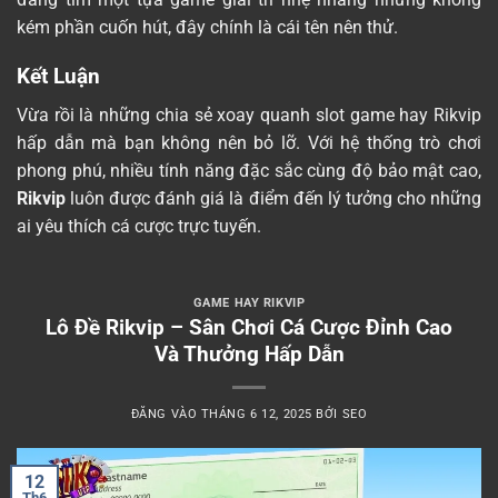
kém phần cuốn hút, đây chính là cái tên nên thử.
Kết Luận
Vừa rồi là những chia sẻ xoay quanh slot game hay Rikvip
hấp dẫn mà bạn không nên bỏ lỡ. Với hệ thống trò chơi
phong phú, nhiều tính năng đặc sắc cùng độ bảo mật cao,
Rikvip
luôn được đánh giá là điểm đến lý tưởng cho những
ai yêu thích cá cược trực tuyến.
GAME HAY RIKVIP
Lô Đề Rikvip – Sân Chơi Cá Cược Đỉnh Cao
Và Thưởng Hấp Dẫn
ĐĂNG VÀO
THÁNG 6 12, 2025
BỞI
SEO
12
Th6