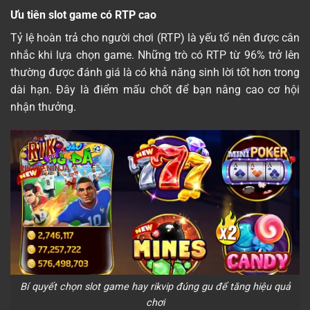
Ưu tiên slot game có RTP cao
Tỷ lệ hoàn trả cho người chơi (RTP) là yếu tố nên được cân
nhắc khi lựa chọn game. Những trò có RTP từ 96% trở lên
thường được đánh giá là có khả năng sinh lời tốt hơn trong
dài hạn. Đây là điểm mấu chốt để bạn nâng cao cơ hội
nhận thưởng.
Bí quyết chọn slot game hay rikvip đúng gu để tăng hiệu quả
chơi