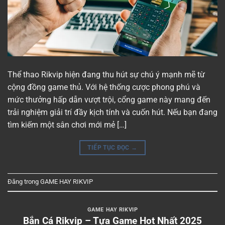
Thể thao Rikvip hiện đang thu hút sự chú ý mạnh mẽ từ
cộng đồng game thủ. Với hệ thống cược phong phú và
mức thưởng hấp dẫn vượt trội, cổng game này mang đến
trải nghiệm giải trí đầy kịch tính và cuốn hút. Nếu bạn đang
tìm kiếm một sân chơi mới mẻ […]
TIẾP TỤC ĐỌC
→
Đăng trong
GAME HAY RIKVIP
GAME HAY RIKVIP
Bắn Cá Rikvip – Tựa Game Hot Nhất 2025