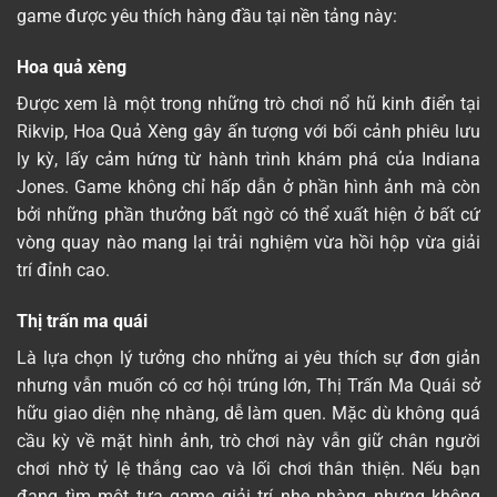
game được yêu thích hàng đầu tại nền tảng này:
Hoa quả xèng
Được xem là một trong những trò chơi nổ hũ kinh điển tại
Rikvip, Hoa Quả Xèng gây ấn tượng với bối cảnh phiêu lưu
ly kỳ, lấy cảm hứng từ hành trình khám phá của Indiana
Jones. Game không chỉ hấp dẫn ở phần hình ảnh mà còn
bởi những phần thưởng bất ngờ có thể xuất hiện ở bất cứ
vòng quay nào mang lại trải nghiệm vừa hồi hộp vừa giải
trí đỉnh cao.
Thị trấn ma quái
Là lựa chọn lý tưởng cho những ai yêu thích sự đơn giản
nhưng vẫn muốn có cơ hội trúng lớn, Thị Trấn Ma Quái sở
hữu giao diện nhẹ nhàng, dễ làm quen. Mặc dù không quá
cầu kỳ về mặt hình ảnh, trò chơi này vẫn giữ chân người
chơi nhờ tỷ lệ thắng cao và lối chơi thân thiện. Nếu bạn
đang tìm một tựa game giải trí nhẹ nhàng nhưng không