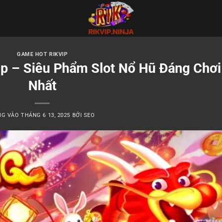
GAME HOT RIKVIP
ip – Siêu Phẩm Slot Nổ Hũ Đáng Chơi
Nhất
NG VÀO
THÁNG 6 13, 2025
BỞI
SEO