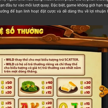
bạn đầu tư vào mỗi lượt quay. Đặc biệt, game không giới hạn n
tưởng để bạn linh hoạt đặt cược và dễ dàng thu về lợi nhuận