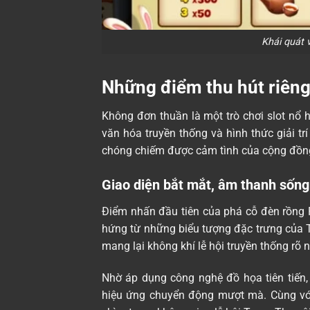
Khái quát v
Những điểm thu hút riêng
Không đơn thuần là một trò chơi slot nổ 
văn hóa truyền thống và hình thức giải t
chóng chiếm được cảm tình của cộng đồng
Giao diện bắt mắt, âm thanh sốn
Điểm nhấn đầu tiên của phá cỗ đèn rồng R
hứng từ những biểu tượng đặc trưng của Tế
mang lại không khí lễ hội truyền thống rõ n
Nhờ áp dụng công nghệ đồ họa tiên tiến, 
hiệu ứng chuyển động mượt mà. Cùng vớ