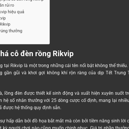
n rủi ro
vip hiệu quả
kvip
Rikvip
trúng thưởng
há cỗ đèn rồng Rikvip
 tại Rikvip là một trong những cái tên nổi bật không thể thiếu.
g gần gũi và khơi gợi không khí rộn ràng của dịp Tết Trung
à, lồng đèn được thiết kế sinh động và xuất hiện xuyên suốt t
rên hệ số nhân thưởng với 25 dòng cược cố định, mang lại nhiề
ã được hệ thống quy định sẵn.
 sự hấp dẫn bởi đồ họa bắt mắt mà còn bởi tiềm năng sinh lời 
ất kỳ người chơi nào cũng muốn chinh phục. Giá trị phần thưởn