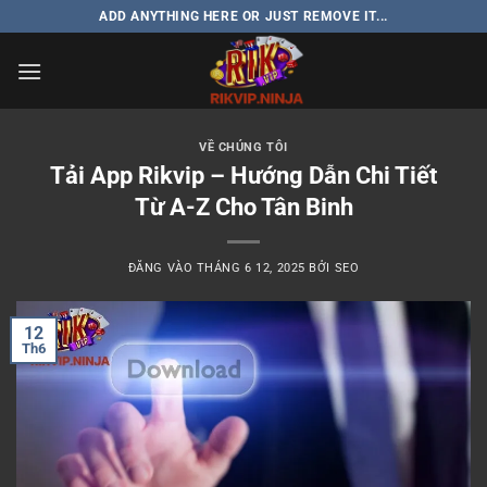
Bỏ
ADD ANYTHING HERE OR JUST REMOVE IT...
qua
nội
dung
VỀ CHÚNG TÔI
Tải App Rikvip – Hướng Dẫn Chi Tiết
Từ A-Z Cho Tân Binh
ĐĂNG VÀO
THÁNG 6 12, 2025
BỞI
SEO
12
Th6