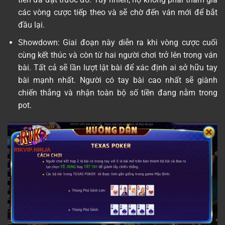
các vòng cược tiếp theo và sẽ chờ đến ván mới để bắt
đầu lại.
Showdown: Giai đoạn này diễn ra khi vòng cược cuối
cùng kết thúc và còn từ hai người chơi trở lên trong ván
bài. Tất cả sẽ lần lượt lật bài để xác định ai sở hữu tay
bài mạnh nhất. Người có tay bài cao nhất sẽ giành
chiến thắng và nhận toàn bộ số tiền đang nằm trong
pot.