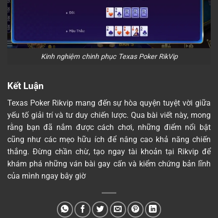
Kinh nghiệm chinh phục Texas Poker RikVip
Kết Luận
Texas Poker Rikvip mang đến sự hòa quyện tuyệt vời giữa
yếu tố giải trí và tư duy chiến lược. Qua bài viết này, mong
rằng bạn đã nắm được cách chơi, những điểm nổi bật
cũng như các mẹo hữu ích để nâng cao khả năng chiến
thắng. Đừng chần chừ, tạo ngay tài khoản tại Rikvip để
khám phá những ván bài gay cấn và kiểm chứng bản lĩnh
của mình ngay bây giờ