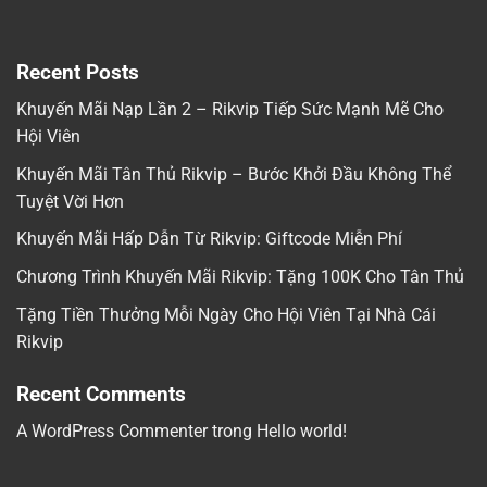
Recent Posts
Khuyến Mãi Nạp Lần 2 – Rikvip Tiếp Sức Mạnh Mẽ Cho
Hội Viên
Khuyến Mãi Tân Thủ Rikvip – Bước Khởi Đầu Không Thể
Tuyệt Vời Hơn
Khuyến Mãi Hấp Dẫn Từ Rikvip: Giftcode Miễn Phí
Chương Trình Khuyến Mãi Rikvip: Tặng 100K Cho Tân Thủ
Tặng Tiền Thưởng Mỗi Ngày Cho Hội Viên Tại Nhà Cái
Rikvip
Recent Comments
A WordPress Commenter
trong
Hello world!