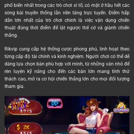
phổ biến nhất trong các trò chơi xì tố, có mặt ở hầu hết các
sòng bài truyền thống lẫn nền tảng trực tuyến. Điểm hấp
dẫn lớn nhất của trò chơi chính là việc vận dụng chiến
thuật đúng thời điểm để lật ngược thế cờ và giành chiến
thắng.
Rikvip cung cấp hệ thống cược phong phú, linh hoạt theo
từng cấp độ tài chính và kinh nghiệm. Người chơi có thể dễ
dàng lựa chọn bàn phù hợp với mình, từ những ván nhỏ để
rèn luyện kỹ năng cho đến các bàn lớn mang tính thử
thách cao, mở ra cơ hội chiến thắng lớn cho mọi đối tượng
tham gia.