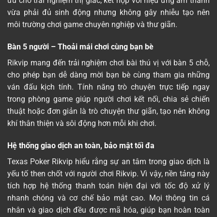
ưu cho trải nghiệm thị giác, kết hợp với hiệu ứng âm thanh
vừa phải đủ sinh động nhưng không gây nhiễu tạo nên
môi trường chơi game chuyên nghiệp và thư giãn.
Bàn 5 người – Thoải mái chơi cùng bạn bè
Rikvip mang đến trải nghiệm chơi bài thú vị với bàn 5 chỗ,
cho phép bạn dễ dàng mời bạn bè cùng tham gia những
ván đấu kịch tính. Tính năng trò chuyện trực tiếp ngay
trong phòng game giúp người chơi kết nối, chia sẻ chiến
thuật hoặc đơn giản là trò chuyện thư giãn, tạo nên không
khí thân thiện và sôi động hơn mỗi khi chơi.
Hệ thống giao dịch an toàn, bảo mật tối đa
Texas Poker Rikvip hiểu rằng sự an tâm trong giao dịch là
yếu tố then chốt với người chơi Rikvip. Vì vậy, nền tảng này
tích hợp hệ thống thanh toán hiện đại với tốc độ xử lý
nhanh chóng và cơ chế bảo mật cao. Mọi thông tin cá
nhân và giao dịch đều được mã hóa, giúp bạn hoàn toàn