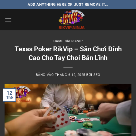
Bỏ
ADD ANYTHING HERE OR JUST REMOVE IT...
qua
nội
dung
GAME BÀI RIKVIP
Texas Poker RikVip – Sân Chơi Đỉnh
Cao Cho Tay Chơi Bản Lĩnh
ĐĂNG VÀO
THÁNG 6 12, 2025
BỞI
SEO
12
Th6