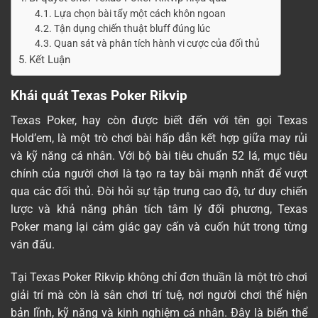
Lựa chọn bài tẩy một cách khôn ngoan
Tận dụng chiến thuật bluff đúng lúc
Quan sát và phân tích hành vi cược của đối thủ
Kết Luận
Khái quát Texas Poker Rikvip
Texas Poker, hay còn được biết đến với tên gọi Texas
Hold’em, là một trò chơi bài hấp dẫn kết hợp giữa may rủi
và kỹ năng cá nhân. Với bộ bài tiêu chuẩn 52 lá, mục tiêu
chính của người chơi là tạo ra tay bài mạnh nhất để vượt
qua các đối thủ. Đòi hỏi sự tập trung cao độ, tư duy chiến
lược và khả năng phân tích tâm lý đối phương, Texas
Poker mang lại cảm giác gay cấn và cuốn hút trong từng
ván đấu.
Tại Texas Poker Rikvip không chỉ đơn thuần là một trò chơi
giải trí mà còn là sân chơi trí tuệ, nơi người chơi thể hiện
bản lĩnh, kỹ năng và kinh nghiệm cá nhân. Đây là biến thể