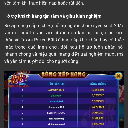
yên tâm khi thực hiện nạp hoặc rút tiền.
Hỗ trợ khách hàng tận tâm và giàu kinh nghiệm
Rikvip cung cấp dịch vụ hỗ trợ người chơi xuyên suốt 24/7
với đội ngũ tư vấn viên được đào tạo bài bản, giàu kiến
thức về Texas Poker. Bất kể bạn gặp khó khăn hay có thắc
mắc trong quá trình chơi, đội ngũ hỗ trợ luôn phản hồi
nhanh chóng và hiệu quả, mang đến trải nghiệm mượt mà
và yên tâm tuyệt đối cho người dùng.