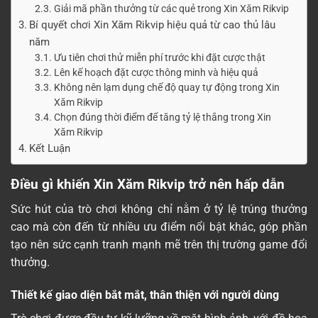
Giải mã phần thưởng từ các quẻ trong Xin Xăm Rikvip
Bí quyết chơi Xin Xăm Rikvip hiệu quả từ cao thủ lâu
năm
Ưu tiên chơi thử miễn phí trước khi đặt cược thật
Lên kế hoạch đặt cược thông minh và hiệu quả
Không nên lạm dụng chế độ quay tự động trong Xin
Xăm Rikvip
Chọn đúng thời điểm để tăng tỷ lệ thắng trong Xin
Xăm Rikvip
Kết Luận
Điều gì khiến Xin Xăm Rikvip trở nên hấp dẫn
Sức hút của trò chơi không chỉ nằm ở tỷ lệ trúng thưởng
cao mà còn đến từ nhiều ưu điểm nổi bật khác, góp phần
tạo nên sức cạnh tranh mạnh mẽ trên thị trường game đổi
thưởng.
Thiết kế giao diện bắt mắt, thân thiện với người dùng