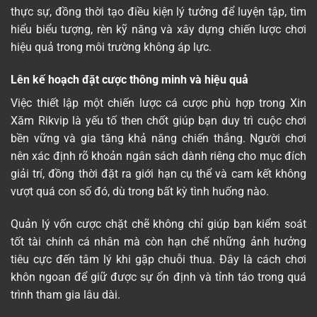
thực sự, đồng thời tạo điều kiện lý tưởng để luyện tập, tìm
hiểu biểu tượng, rèn kỹ năng và xây dựng chiến lược chơi
hiệu quả trong môi trường không áp lực.
Lên kế hoạch đặt cược thông minh và hiệu quả
Việc thiết lập một chiến lược cá cược phù hợp trong Xin
Xăm Rikvip là yếu tố then chốt giúp bạn duy trì cuộc chơi
bền vững và gia tăng khả năng chiến thắng. Người chơi
nên xác định rõ khoản ngân sách dành riêng cho mục đích
giải trí, đồng thời đặt ra giới hạn cụ thể và cam kết không
vượt quá con số đó, dù trong bất kỳ tình huống nào.
Quản lý vốn cược chặt chẽ không chỉ giúp bạn kiểm soát
tốt tài chính cá nhân mà còn hạn chế những ảnh hưởng
tiêu cực đến tâm lý khi gặp chuỗi thua. Đây là cách chơi
khôn ngoan để giữ được sự ổn định và tỉnh táo trong quá
trình tham gia lâu dài.