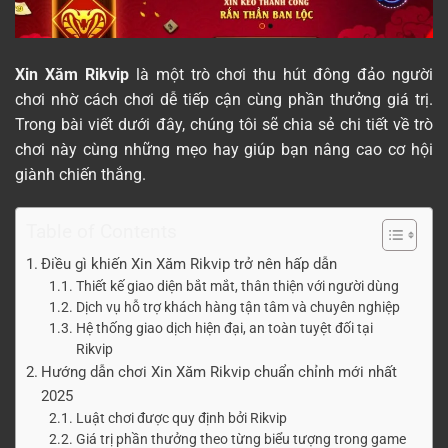
Xin Xăm Rikvip
là một trò chơi thu hút đông đảo người
chơi nhờ cách chơi dễ tiếp cận cùng phần thưởng giá trị.
Trong bài viết dưới đây, chúng tôi sẽ chia sẻ chi tiết về trò
chơi này cùng những mẹo hay giúp bạn nâng cao cơ hội
giành chiến thắng.
Table of Contents
Điều gì khiến Xin Xăm Rikvip trở nên hấp dẫn
Thiết kế giao diện bắt mắt, thân thiện với người dùng
Dịch vụ hỗ trợ khách hàng tận tâm và chuyên nghiệp
Hệ thống giao dịch hiện đại, an toàn tuyệt đối tại
Rikvip
Hướng dẫn chơi Xin Xăm Rikvip chuẩn chỉnh mới nhất
2025
Luật chơi được quy định bởi Rikvip
Giá trị phần thưởng theo từng biểu tượng trong game