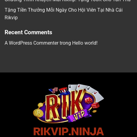
Tặng Tiền Thưởng Mỗi Ngày Cho Hội Viên Tại Nhà Cái
Rikvip
Recent Comments
A WordPress Commenter
trong
Hello world!