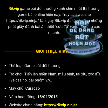
Rikvip
game bài đổi thưởng xanh chín nhất thị trường
game bài online hiện nay. Truy cập website
https://rikvip.ninja/
tải ngay Rik.vip để tận hưởng những
phút giây đánh bài ăn thiệt "cực đã" và rút thưởng cực
nhanh.
GIỚI THIỆU RIKVIP
Thể loại: Game bài đổi thưởng
Trò chơi: Tiến lên miền Nam, mậu binh, tài xỉu, xóc đĩa,
live casino, bài phỏm v.v..
Máy chủ:
Curacao
Năm hoạt động:
18/04/2015
Website chính hãng:
https://rikvip.ninja/