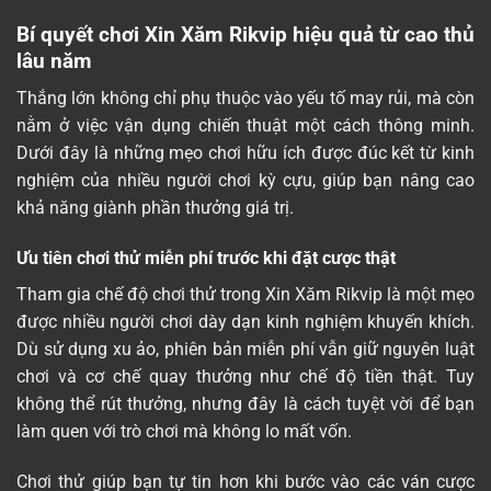
Bí quyết chơi Xin Xăm Rikvip hiệu quả từ cao thủ
lâu năm
Thắng lớn không chỉ phụ thuộc vào yếu tố may rủi, mà còn
nằm ở việc vận dụng chiến thuật một cách thông minh.
Dưới đây là những mẹo chơi hữu ích được đúc kết từ kinh
nghiệm của nhiều người chơi kỳ cựu, giúp bạn nâng cao
khả năng giành phần thưởng giá trị.
Ưu tiên chơi thử miễn phí trước khi đặt cược thật
Tham gia chế độ chơi thử trong Xin Xăm Rikvip là một mẹo
được nhiều người chơi dày dạn kinh nghiệm khuyến khích.
Dù sử dụng xu ảo, phiên bản miễn phí vẫn giữ nguyên luật
chơi và cơ chế quay thưởng như chế độ tiền thật. Tuy
không thể rút thưởng, nhưng đây là cách tuyệt vời để bạn
làm quen với trò chơi mà không lo mất vốn.
Chơi thử giúp bạn tự tin hơn khi bước vào các ván cược