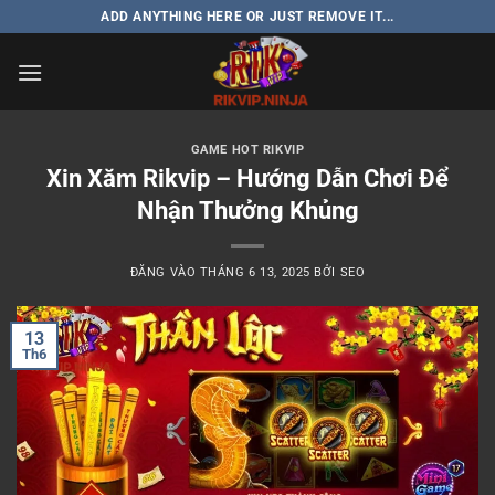
Bỏ
ADD ANYTHING HERE OR JUST REMOVE IT...
qua
nội
dung
GAME HOT RIKVIP
Xin Xăm Rikvip – Hướng Dẫn Chơi Để
Nhận Thưởng Khủng
ĐĂNG VÀO
THÁNG 6 13, 2025
BỞI
SEO
13
Th6